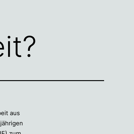
it?
eit aus
jährigen
JF) zum