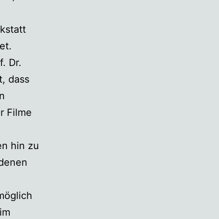
kstatt
et.
. Dr.
, dass
en
r Filme
en hin zu
edenen
möglich
 im