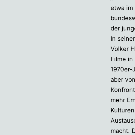
etwa im 
bundeswe
der jung
In seine
Volker 
Filme in
1970er-J
aber vom
Konfront
mehr Em
Kulturen
Austaus
macht. D