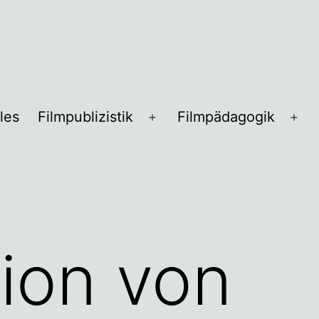
les
Filmpublizistik
Filmpädagogik
Menü
Me
öffnen
öff
tion von