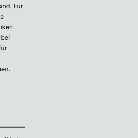
ind. Für
ue
niken
 bei
für
nen.