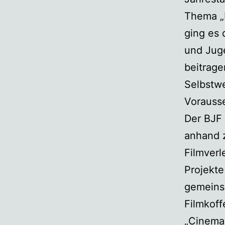
Thema „M
ging es 
und Juge
beitrage
Selbstwe
Vorausse
Der BJF 
anhand z
Filmverl
Projekte
gemeins
Filmkoff
„Cineman