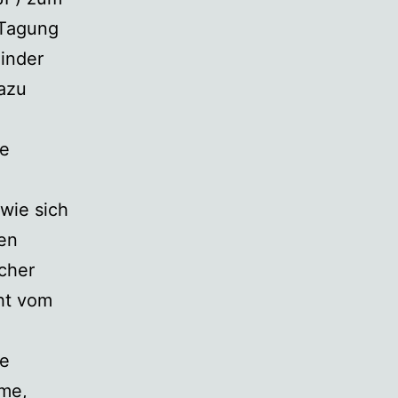
 Tagung
Kinder
dazu
ge
 wie sich
nen
scher
cht vom
he
lme,