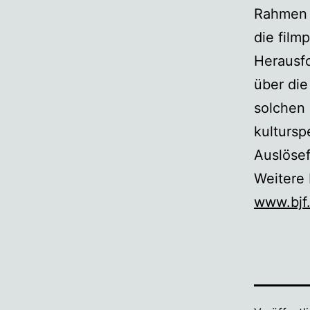
Rahmen f
die film
Herausf
über di
solchen 
kultursp
Auslösef
Weitere 
www.bjf.