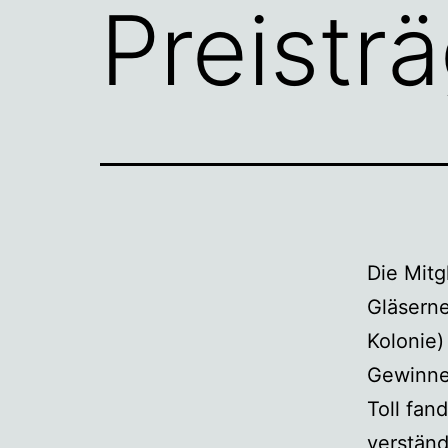
Preistr
Die Mitg
Gläserne
Kolonie)
Gewinner
Toll fan
verständ