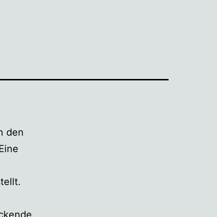
en den
Eine
ellt.
uckende