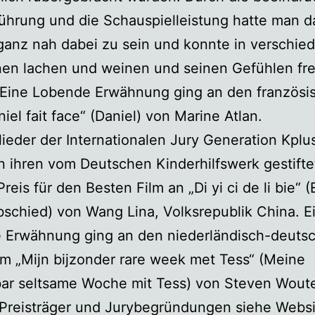
hrung und die Schauspielleistung hatte man d
ganz nah dabei zu sein und konnte in verschie
nen lachen und weinen und seinen Gefühlen fre
“ Eine Lobende Erwähnung ging an den französi
niel fait face“ (Daniel) von Marine Atlan.
lieder der Internationalen Jury Generation Kplu
 ihren vom Deutschen Kinderhilfswerk gestift
reis für den Besten Film an „Di yi ci de li bie“ (
bschied) von Wang Lina, Volksrepublik China. E
 Erwähnung ging an den niederländisch-deuts
lm „Mijn bijzonder rare week met Tess“ (Meine
ar seltsame Woche mit Tess) von Steven Woute
Preisträger und Jurybegründungen siehe Websi