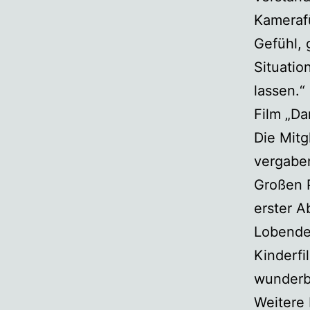
Kamerafü
Gefühl, 
Situatio
lassen.
Film „Da
Die Mitg
vergaben
Großen P
erster A
Lobende
Kinderfi
wunderb
Weitere 