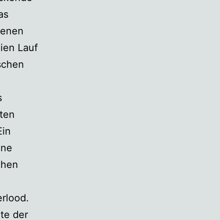
as
denen
ien Lauf
schen
s
eten
Ein
ine
chen
rlood.
te der