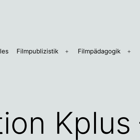
les
Filmpublizistik
Filmpädagogik
Menü
Me
öffnen
öff
ion Kplus 