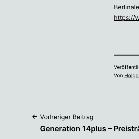
Berlinale
https://
Veröffentl
Von
Holge
Beitragsnaviga
Vorheriger Beitrag
Generation 14plus – Preist