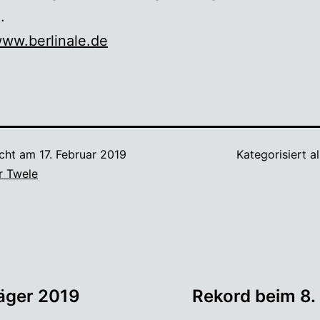
.
www.berlinale.de
icht am
17. Februar 2019
Kategorisiert a
r Twele
tion
räger 2019
Rekord beim 8.