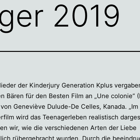
äger 2019
lieder der Kinderjury Generation Kplus vergab
n Bären für den Besten Film an „Une colonie“ (
 von Geneviève Dulude-De Celles, Kanada. „Im
film wird das Teenagerleben realistisch dargest
den wir, wie die verschiedenen Arten der Liebe
lich rübergebracht wurden. Durch die beeindr