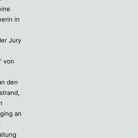
eine
erin in
er Jury
“ von
an den
strand,
n
 ging an
l
altung