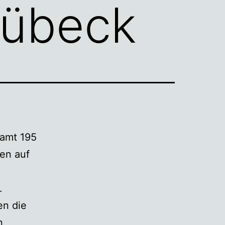
Lübeck
samt 195
en auf
.
en die
n