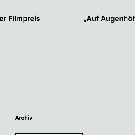
tion
r Filmpreis
„Auf Augenhöh
Archiv
Archiv