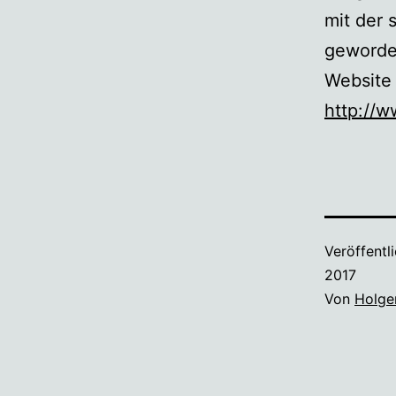
mit der 
geworden
Website 
http://w
Veröffentl
2017
Von
Holge