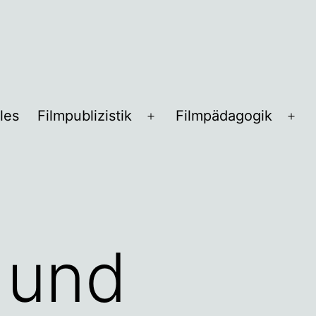
les
Filmpublizistik
Filmpädagogik
Menü
Me
öffnen
öff
 und