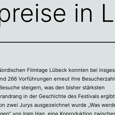
reise in 
Nordischen Filmtage Lübeck konnten bei insge
und 266 Vorführungen erneut ihre Besucherzahl
esuche steigern, was den bisher stärksten
andrang in der Geschichte des Festivals ergibt
von zwei Jurys ausgezeichnet wurde „Was werd
gen“ von Iram Haq, eine Koproduktion zwische