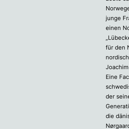
Norwege
junge Fr
einen No
„Lübeck
für den 
nordisch
Joachim 
Eine Fac
schwedis
der sein
Generati
die däni
Nørgaard