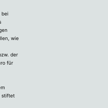
 bei
s
agen
llen, wie
bzw. der
ro für
em
stiftet