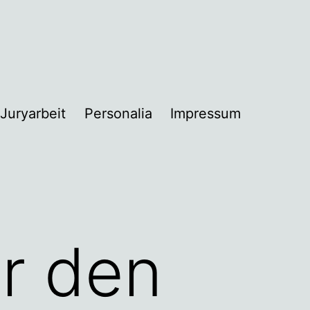
Juryarbeit
Personalia
Impressum
nü
nen
r den