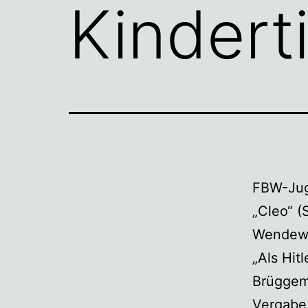
Kindert
FBW-Juge
„Cleo“ (S
Wendewun
„Als Hit
Brüggema
Vergabe 