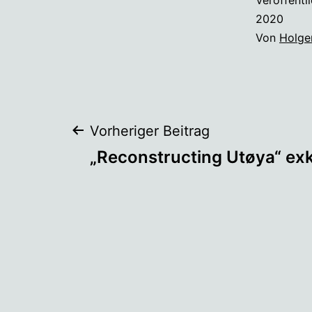
2020
Von
Holge
Beitragsnaviga
Vorheriger Beitrag
„Reconstructing Utøya“ exk