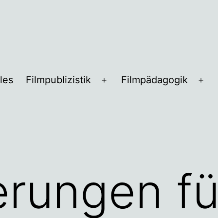
les
Filmpublizistik
Filmpädagogik
Menü
Me
öffnen
öff
rungen fü