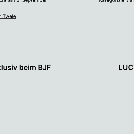
r Twele
tion
lusiv beim BJF
LUCA