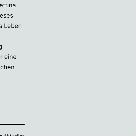
ettina
ieses
ns Leben
g
r eine
schen
ls
Aktuelles