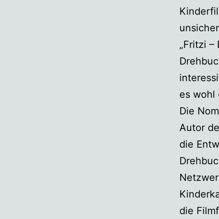
Kinderfi
unsicher
„Fritzi 
Drehbuch
interess
es wohl 
Die Nomi
Autor de
die Entw
Drehbuch
Netzwer
Kinderka
die Film