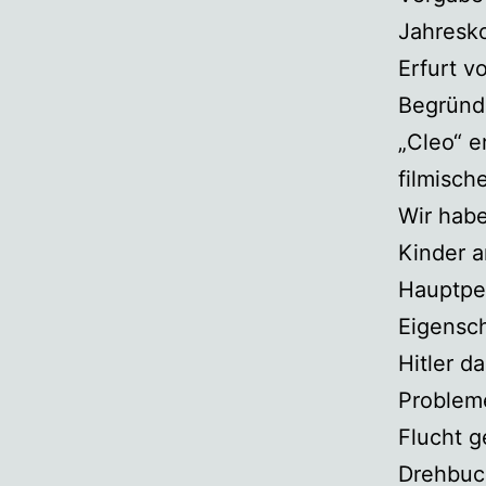
Jahresk
Erfurt v
Begründ
„Cleo“ e
filmisch
Wir habe
Kinder a
Hauptpe
Eigensch
Hitler d
Probleme
Flucht g
Drehbuch