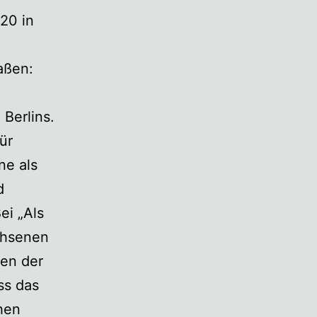
20 in
aßen:
 Berlins.
ür
ne als
d
ei „Als
chsenen
ten der
ss das
hen