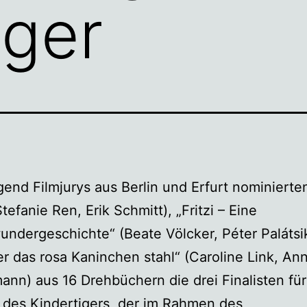
iger
nd Filmjurys aus Berlin und Erfurt nominierte
tefanie Ren, Erik Schmitt), „Fritzi – Eine
dergeschichte“ (Beate Völcker, Péter Palátsi
ler das rosa Kaninchen stahl“ (Caroline Link, An
nn) aus 16 Drehbüchern die drei Finalisten für
des Kindertigers, der im Rahmen des