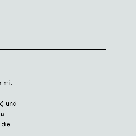
n mit
k) und
na
 die