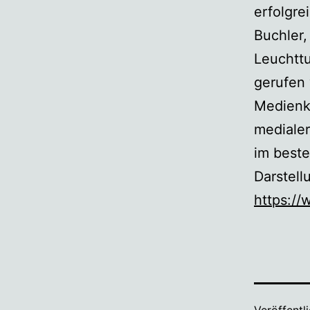
erfolgre
Buchler,
Leuchttu
gerufen 
Medienk
medialer
im beste
Darstell
https:/
Veröffentl