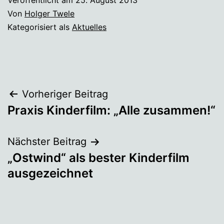
Veröffentlicht am
25. August 2013
Von
Holger Twele
Kategorisiert als
Aktuelles
Beitragsnavigation
Vorheriger Beitrag
Praxis Kinderfilm: „Alle zusammen!“
Nächster Beitrag
„Ostwind“ als bester Kinderfilm
ausgezeichnet