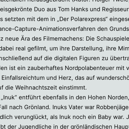
reisgekrönte Duo aus Tom Hanks und Regisseur
 setzten mit dem in „Der Polarexpress“ einges
ance-Capture-Animationsverfahren den Grundst
nz neue Ära des Filmemachens: Die Schauspiel
abei real gefilmt, um ihre Darstellung, ihre Mi
nschließend auf die digitalen Figuren zu übertr
en ist ein zauberhaftes Nordpolabenteuer mit v
Einfallsreichtum und Herz, das auf wundersch
f die Weihnachtszeit einstimmt.
 „Inuk“ entführt ebenfalls in den Hohen Norden,
all nach Grönland. Inuks Vater war Robbenjäger
ödlich verunglückt, als Inuk noch ein Baby war. 
ebt der Jugendliche in der grönländischen Haup