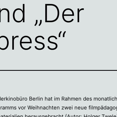
und „Der
press“
erkinobüro Berlin hat im Rahmen des monatlic
gramms vor Weihnachten zwei neue filmpädago
aterialien herausgebracht (Autor: Holger Twele