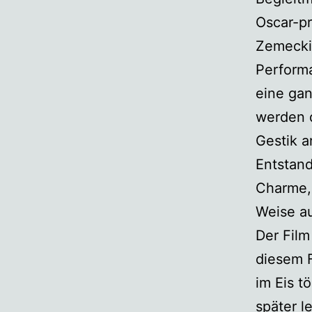
Oscar-p
Zemeckis
Perform
eine ga
werden d
Gestik a
Entstand
Charme, 
Weise au
Der Film
diesem F
im Eis t
später l