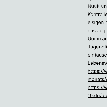
Nuuk und
Kontroll
eisigen 
das Juge
Uummanna
Jugendli
eintausc
Lebenswe
https:/
monats/d
https://
10.de/do