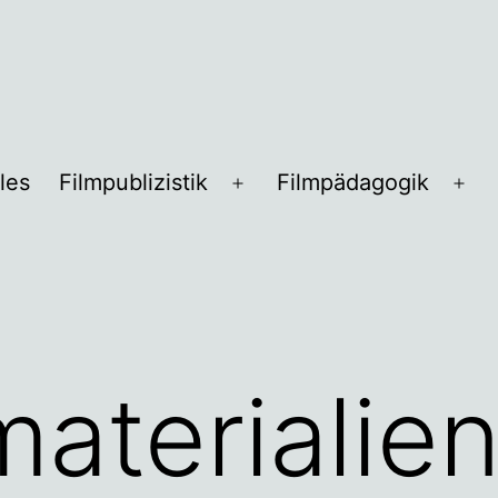
les
Filmpublizistik
Filmpädagogik
Menü
Me
öffnen
öff
materialie