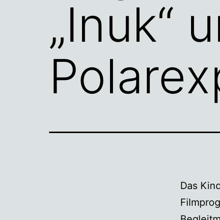
„Inuk“ 
Polarex
Das Kind
Filmpro
Begleitm