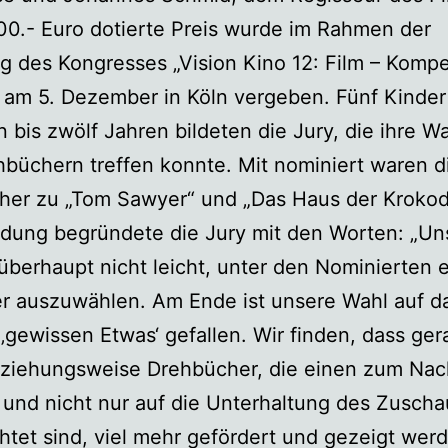
00.- Euro dotierte Preis wurde im Rahmen der
g des Kongresses „Vision Kino 12: Film – Komp
 am 5. Dezember in Köln vergeben. Fünf Kinder 
 bis zwölf Jahren bildeten die Jury, die ihre W
hbüchern treffen konnte. Mit nominiert waren d
er zu „Tom Sawyer“ und „Das Haus der Krokodil
dung begründete die Jury mit den Worten: „Uns
 überhaupt nicht leicht, unter den Nominierten 
r auszuwählen. Am Ende ist unsere Wahl auf d
‚gewissen Etwas‘ gefallen. Wir finden, dass ge
eziehungsweise Drehbücher, die einen zum Na
und nicht nur auf die Unterhaltung des Zuscha
htet sind, viel mehr gefördert und gezeigt wer