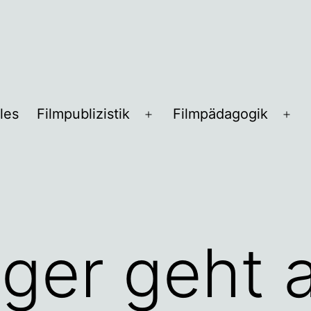
les
Filmpublizistik
Filmpädagogik
Menü
Me
öffnen
öff
iger geht 