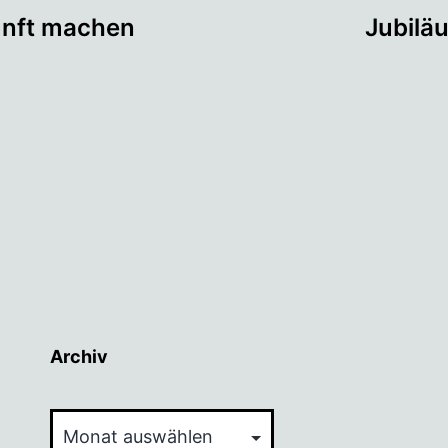
tion
kunft machen
Jubilä
Archiv
Archiv