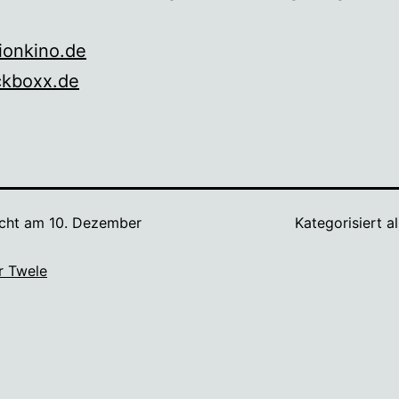
ionkino.de
ckboxx.de
icht am
10. Dezember
Kategorisiert a
r Twele