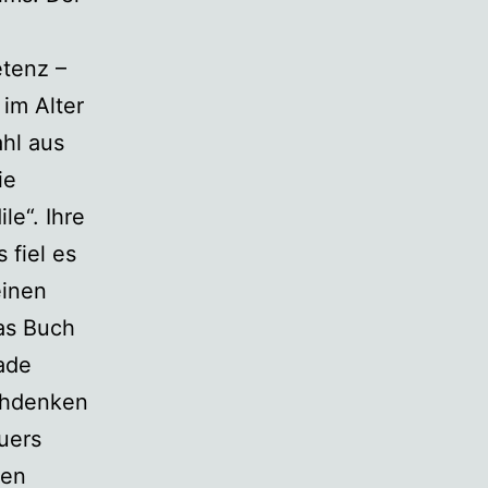
etenz –
im Alter
ahl aus
ie
e“. Ihre
 fiel es
einen
as Buch
rade
chdenken
uers
den