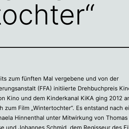
tochter“
its zum fünften Mal vergebene und von der
erungsanstalt (FFA) initiierte Drehbuchpreis Kin
on Kino und dem Kinderkanal KiKA ging 2012 a
 zum Film „Wintertochter“. Es entstand nach e
haela Hinnenthal unter Mitwirkung von Thomas
se und Johannes Schmid, dem Regisseur des Fi