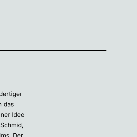
dertiger
n das
iner Idee
 Schmid,
lms. Der