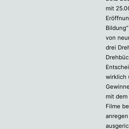
mit 25.0
Eröffnun
Bildung“
von neun
drei Dre
Drehbüch
Entschei
wirklich
Gewinne
mit dem 
Filme b
anregen 
ausgeric