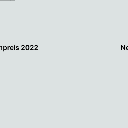
tion
mpreis 2022
Ne