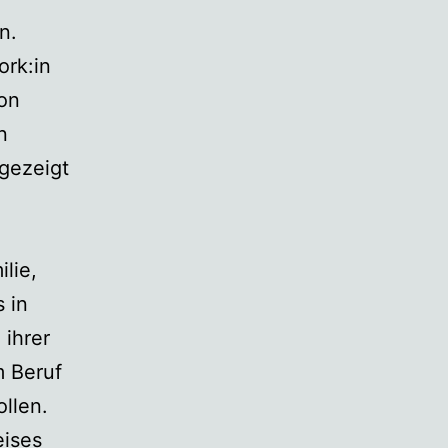
n.
ork:in
von
n
 gezeigt
lie,
 in
 ihrer
m Beruf
llen.
eises