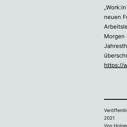
„Work:in
neuen Fo
Arbeitsl
Morgen 
Jahresth
überschr
https://
Veröffentl
2021
Von
Holge