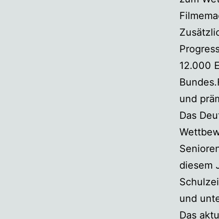
Filmema
Zusätzl
Progress
12.000 
Bundes.F
und präm
Das Deu
Wettbewe
Senioren
diesem J
Schulzei
und unt
Das akt