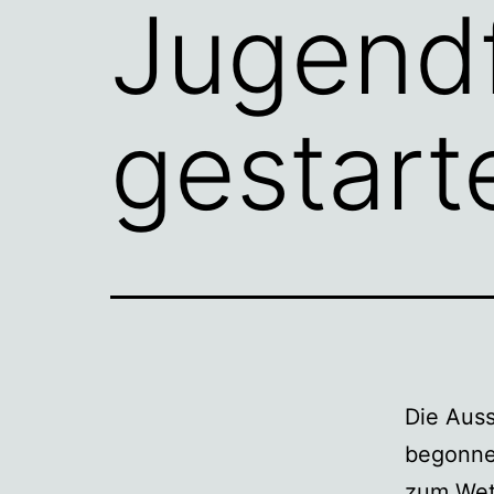
Jugendf
gestart
Die Aus
begonne
zum Wet