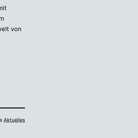
mit
am
welt von
ls
Aktuelles