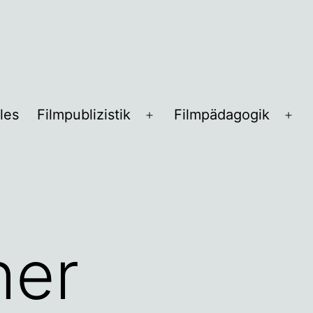
les
Filmpublizistik
Filmpädagogik
Menü
Me
öffnen
öff
her