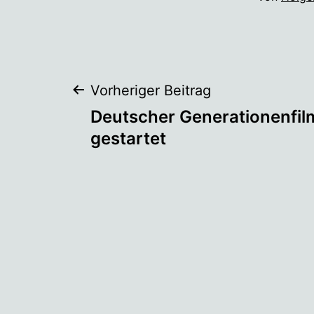
Beitragsnaviga
Vorheriger Beitrag
Deutscher Generationenfil
gestartet